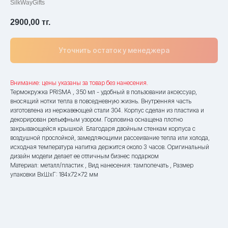
SilkWayGifts
2900,00
тг.
Уточнить остаток у менеджера
Внимание: цены указаны за товар без нанесения.
Термокружка PRISMA , 350 мл - удобный в пользовании аксессуар,
вносящий нотки тепла в повседневную жизнь. Внутренняя часть
изготовлена из нержавеющей стали 304. Корпус сделан из пластика и
декорирован рельефным узором. Горловина оснащена плотно
закрывающейся крышкой. Благодаря двойным стенкам корпуса с
воздушной прослойкой, замедляющими рассеивание тепла или холода,
исходная температура напитка держится около 3 часов. Оригинальный
дизайн модели делает ее отличным бизнес подарком
Материал: металл/пластик , Вид нанесения: тампопечать , Размер
упаковки ВxШxГ: 184x72x72 мм