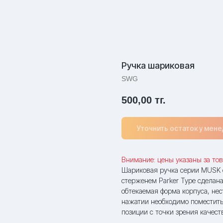
Ручка шариковая
SWG
500,00
тг.
Уточнить остаток у мен
Внимание: цены указаны за тов
Шариковая ручка серии MUSK
стерженем Parker Type сделан
обтекаемая форма корпуса, не
нажатии необходимо поместить
позиции с точки зрения качест