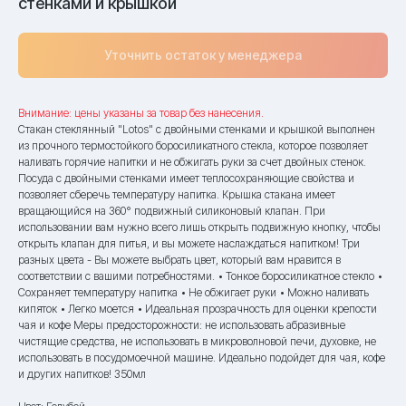
стенками и крышкой
Уточнить остаток у менеджера
Внимание: цены указаны за товар без нанесения.
Стакан стеклянный "Lotos" с двойными стенками и крышкой выполнен
из прочного термостойкого боросиликатного стекла, которое позволяет
наливать горячие напитки и не обжигать руки за счет двойных стенок.
Посуда с двойными стенками имеет теплосохраняющие свойства и
позволяет сберечь температуру напитка. Крышка стакана имеет
вращающийся на 360° подвижный силиконовый клапан. При
использовании вам нужно всего лишь открыть подвижную кнопку, чтобы
открыть клапан для питья, и вы можете наслаждаться напитком! Три
разных цвета - Вы можете выбрать цвет, который вам нравится в
соответствии с вашими потребностями. • Тонкое боросиликатное стекло •
Сохраняет температуру напитка • Не обжигает руки • Можно наливать
кипяток • Легко моется • Идеальная прозрачность для оценки крепости
чая и кофе Меры предосторожности: не использовать абразивные
чистящие средства, не использовать в микроволновой печи, духовке, не
использовать в посудомоечной машине. Идеально подойдет для чая, кофе
и других напитков! 350мл