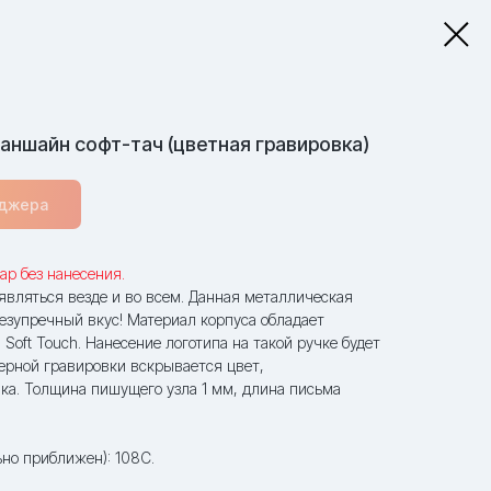
аншайн софт-тач (цветная гравировка)
еджера
ар без нанесения.
вляться везде и во всем. Данная металлическая
езупречный вкус! Материал корпуса обладает
oft Touch. Нанесение логотипа на такой ручке будет
ерной гравировки вскрывается цвет,
ка. Толщина пишущего узла 1 мм, длина письма
но приближен): 108С.