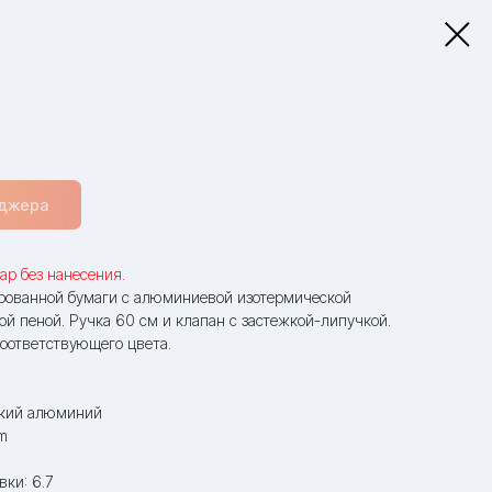
еджера
ар без нанесения.
рованной бумаги с алюминиевой изотермической
й пеной. Ручка 60 см и клапан с застежкой-липучкой.
соответствующего цвета.
ский алюминий
m
вки: 6.7