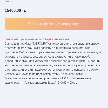
SWG
15400,00
тг.
Уточнить остаток у менеджера
Внимание: цены указаны за товар без нанесения.
Сумка для ноутбука “MERCURY” отличается стильным внешним видом и
продуманным дизайном. Отделение для ноутбука рассчитано на
диагональ 15,6 дюймов. В рюкзаке множество отделений и карманов для
устройств и аксессуаров, два основных отделения с подкладкой,
передний карман для устройств и аксессуаров, а также удобный задний
карман на молнии для документов. Для вашего комфорта в путешествиях,
в конструкции сумки предусмотрены крепления на выдвижную ручку
чемодана. В комплекте идет регулируемый плечевой ремень..
Материал: полиэстер водонепроницаемый 1800D , Вид нанесения:
шелкография , Размер упаковки ВxШxГ: 310x90x400 мм