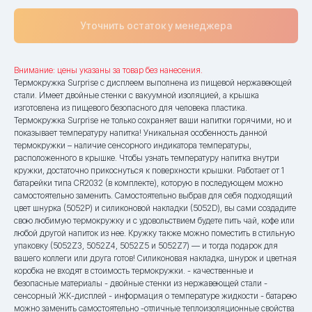
Уточнить остаток у менеджера
Внимание: цены указаны за товар без нанесения.
Термокружка Surprise с дисплеем выполнена из пищевой нержавеющей
стали. Имеет двойные стенки с вакуумной изоляцией, а крышка
изготовлена из пищевого безопасного для человека пластика.
Термокружка Surprise не только сохраняет ваши напитки горячими, но и
показывает температуру напитка! Уникальная особенность данной
термокружки – наличие сенсорного индикатора температуры,
расположенного в крышке. Чтобы узнать температуру напитка внутри
кружки, достаточно прикоснуться к поверхности крышки. Работает от 1
батарейки типа CR2032 (в комплекте), которую в последующем можно
самостоятельно заменить. Самостоятельно выбрав для себя подходящий
цвет шнурка (5052P) и силиконовой накладки (5052D), вы сами создадите
свою любимую термокружку и с удовольствием будете пить чай, кофе или
любой другой напиток из нее. Кружку также можно поместить в стильную
упаковку (5052Z3, 5052Z4, 5052Z5 и 5052Z7) — и тогда подарок для
вашего коллеги или друга готов! Силиконовая накладка, шнурок и цветная
коробка не входят в стоимость термокружки. - качественные и
безопасные материалы - двойные стенки из нержавеющей стали -
сенсорный ЖК-дисплей - информация о температуре жидкости - батарею
можно заменить самостоятельно -отличные теплоизоляционные свойства