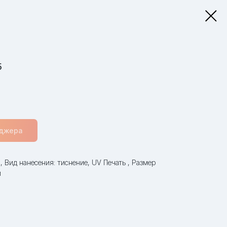
5
еджера
, Вид нанесения: тиснение, UV Печать , Размер
м