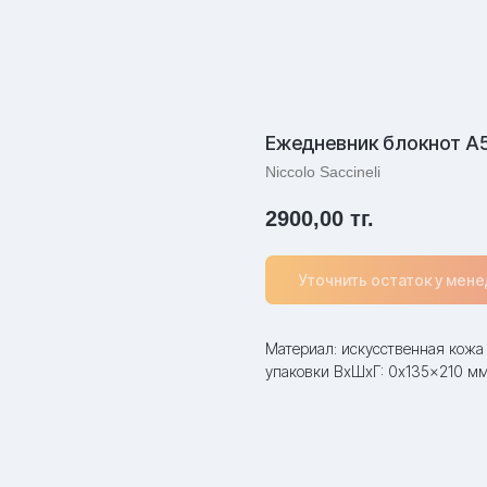
Ежедневник блокнот А
Niccolo Saccineli
2900,00
тг.
Уточнить остаток у мен
Материал: искусственная кожа 
упаковки ВxШxГ: 0x135x210 м