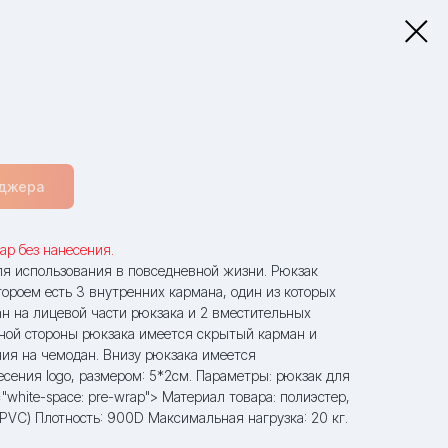
еджера
ар без нанесения.
ля использования в повседневной жизни. Рюкзак
тороем есть 3 внутренних кармана, один из которых
ан на лицевой части рюкзака и 2 вместительных
атной стороны рюкзака имеется скрытый карман и
ия на чемодан. Внизу рюкзака имеется
сения logo, размером: 5*2см. Параметры: рюкзак для
="white-space: pre-wrap"> Материал товара: полиэстер,
PVC) Плотность: 900D Максимальная нагрузка: 20 кг.