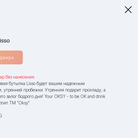
isso
еджера
ар без нанесения.
овая бутылка Lisso будет вашим надежным
и, утренней пробежки. Утренняя подарит прохладу, а
то залог бодрого дня! Your OKSY - to be OK and drink
отип ТМ "Oksy".
G