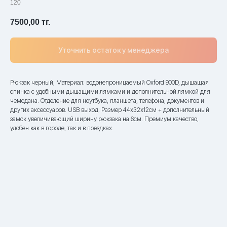
120
7500,00
тг.
Уточнить остаток у менеджера
Рюкзак черный, Материал: водонепроницаемый Oxford 900D, дышащая
спинка с удобными дышащими лямками и дополнительной лямкой для
чемодана. Отделение для ноутбука, планшета, телефона, документов и
других аксессуаров. USB выход. Размер 44х32х12см + дополнительный
замок увеличивающий ширину рюкзака на 6см. Премиум качество,
удобен как в городе, так и в поездках.