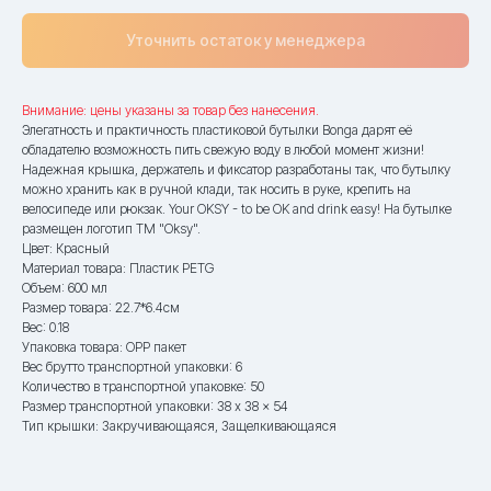
Уточнить остаток у менеджера
Внимание: цены указаны за товар без нанесения.
Элегатность и практичность пластиковой бутылки Bonga дарят её
обладателю возможность пить свежую воду в любой момент жизни!
Надежная крышка, держатель и фиксатор разработаны так, что бутылку
можно хранить как в ручной клади, так носить в руке, крепить на
велосипеде или рюкзак. Your OKSY - to be OK and drink easy! На бутылке
размещен логотип ТМ "Oksy".
Цвет: Красный
Материал товара: Пластик PETG
Объем: 600 мл
Размер товара: 22.7*6.4см
Вес: 0.18
Упаковка товара: OPP пакет
Вес брутто транспортной упаковки: 6
Количество в транспортной упаковке: 50
Размер транспортной упаковки: 38 x 38 x 54
Тип крышки: Закручивающаяся, Защелкивающаяся