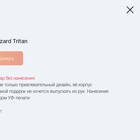
ard Tritan
еджера
ар без нанесения.
 не только привлекательный дизайн, её корпус
Такой подарок не хочется выпускать из рук. Нанесение
одом УФ-печати
n