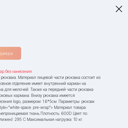
еджера
ар без нанесения.
рюкзака. Материал лицевой части рюкзака состоит из
овное отделение имеет внутренний карман на
на для мелочей. Также на передней части рюкзака
боковых кармана. Внизу рюкзака имеется
сения logo, размером: 1.6*5см. Параметры: рюкзак
tyle="white-space: pre-wrap"> Материал товара:
онепроницаемая ткань Плотность: 600D Цвет по
жен): 295 С Максимальная нагрузка: 10 кг.