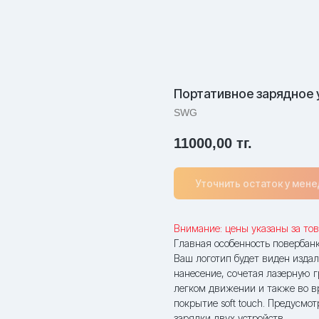
Портативное зарядное
SWG
11000,00
тг.
Уточнить остаток у мен
Внимание: цены указаны за тов
Главная особенность повербанк
Ваш логотип будет виден издал
нанесение, сочетая лазерную 
легком движении и также во в
покрытие soft touch. Предусм
зарядки двух устройств.