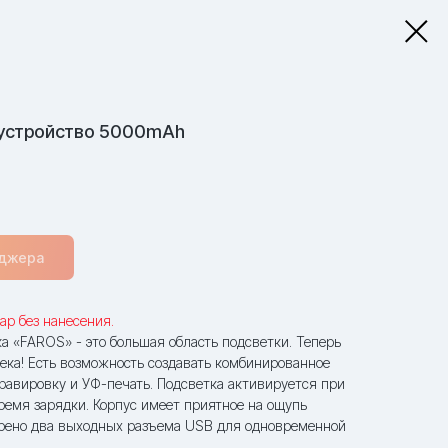
 устройство 5000mAh
еджера
ар без нанесения.
а «FAROS» - это большая область подсветки. Теперь
ека! Есть возможность создавать комбинированное
гравировку и УФ-печать. Подсветка активируется при
ремя зарядки. Корпус имеет приятное на ощупь
отрено два выходных разъема USB для одновременной