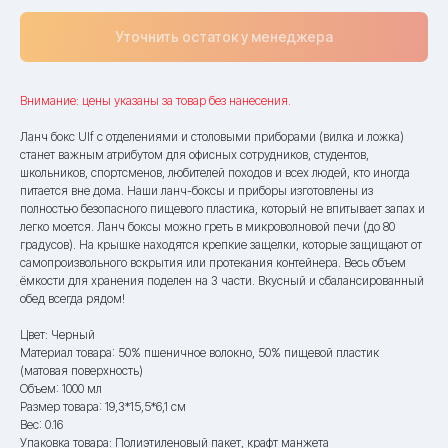
Уточнить остаток у менеджера
Внимание: цены указаны за товар без нанесения.
Ланч бокс Ulf с отделениями и столовыми приборами (вилка и ложка)
станет важным атрибутом для офисных сотрудников, студентов,
школьников, спортсменов, любителей походов и всех людей, кто иногда
питается вне дома. Наши ланч-боксы и приборы изготовлены из
полностью безопасного пищевого пластика, который не впитывает запах и
легко моется. Ланч боксы можно греть в микроволновой печи (до 80
градусов). На крышке находятся крепкие защелки, которые защищают от
самопроизвольного вскрытия или протекания контейнера. Весь объем
ёмкости для хранения поделен на 3 части. Вкусный и сбалансированный
обед всегда рядом!
Цвет: Черный
Материал товара: 50% пшеничное волокно, 50% пищевой пластик
(матовая поверхность)
Объем: 1000 мл
Размер товара: 19,3*15,5*6,1 см
Вес: 0.16
Упаковка товара: Полиэтиленовый пакет, крафт манжета