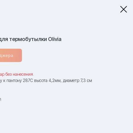
ля термобутылки Olivia
еджера
ар без нанесения.
у к пантону 287C высота 4,2мм, диаметр 7,3 см
m